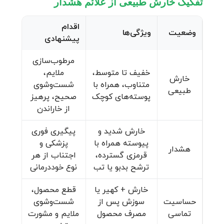
تفکیک خارش طبیعی از علائم هشدار
اقدام
وضعیت
ویژگی‌ها
پیشنهادی
مرطوب‌سازی
خفیف تا متوسط،
ملایم،
خارش
متناوب، همراه با
شست‌وشوی
طبیعی
پوسته‌های کوچک
صحیح، پرهیز
از خاراندن
خارش شدید و
پیگیری فوری
پیوسته همراه با
پزشکی و
هشدار
قرمزی گسترده،
اجتناب از هر
ترشح بدبو یا تب
نوع خوددرمانی
خارش + کهیر یا
قطع محصول،
حساسیت
سوزش پس از
شست‌وشوی
تماسی
مصرف محصول
ملایم و مشورت