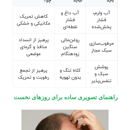
باید
نباید
چرا؟
آب ولرم،
آب داغ و
کاهش تحریک
فشار
فشار
مکانیکی و خشکی
پخش‌شده
نقطه‌ای
روغن‌مالی
پرهیز از انسداد
مرطوب‌سازی
سنگین
منافذ و گرمای
سبک مجاز
زودهنگام
موضعی
پوشش
کلاه تنگ و
پرهیز از تجمع
سبک و
بدون تهویه
رطوبت و تحریک
تنفس‌پذیر
راهنمای تصویری ساده برای روزهای نخست