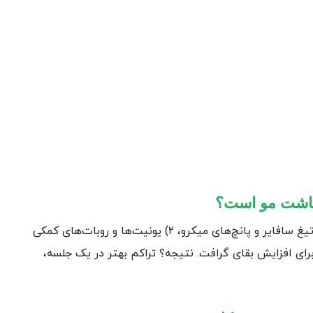
سه تحول بزرگ رخ داده است: ۱) ابزارهای ظریف‌تر مثل تیغ سافایر و پانچ‌های میکرو، ۲) یونیت‌ها و روبات‌های کمکی
۳) پروتکل‌های زیستی برای افزایش بقای گرافت. نتیجه؟ تراکم بهتر در یک جلسه،