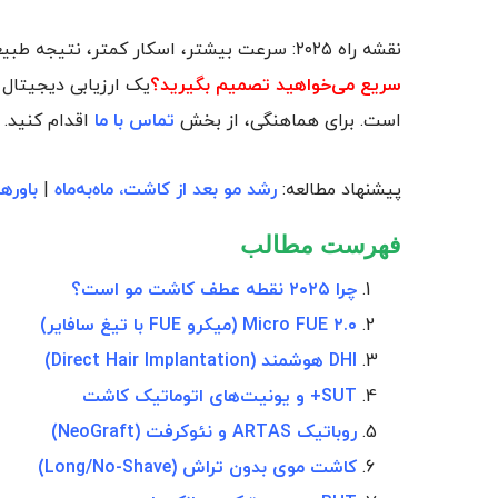
نقشه راه ۲۰۲۵: سرعت بیشتر، اسکار کمتر، نتیجه طبیعی‌تر.
سریع می‌خواهید تصمیم بگیرید؟
یک ارزیابی دیجیتال 
است. برای هماهنگی، از بخش
تماس با ما
اقدام کنید.
پیشنهاد مطالعه:
رشد مو بعد از کاشت، ماه‌به‌ماه
|
باوره
فهرست مطالب
چرا ۲۰۲۵ نقطه عطف کاشت مو است؟
Micro FUE ۲.۰ (میکرو FUE با تیغ سافایر)
DHI هوشمند (Direct Hair Implantation)
SUT+ و یونیت‌های اتوماتیک کاشت
روباتیک ARTAS و نئوکرفت (NeoGraft)
کاشت موی بدون تراش (Long/No-Shave)