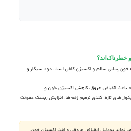
 خطرناک‌اند؟
به خون‌رسانی سالم و اکسیژن کافی است. دود سیگار و
ه باعث
،
و
انقباض عروق
کاهش اکسیژن خون
ول‌های تازه، کندی ترمیم زخم‌ها، افزایش ریسک عفونت
‌تواند به‌دلیل انقباض عروقی و افت اکسیژن خون،